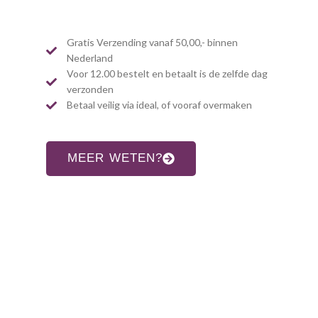
Gratis Verzending vanaf 50,00,- binnen
Nederland
Voor 12.00 bestelt en betaalt is de zelfde dag
verzonden
Betaal veilig via ideal, of vooraf overmaken
MEER WETEN?
CONTACT INFORMATIE
Adres:
Allardsoogsterweg 8
9354 vr zevenhuizen gn